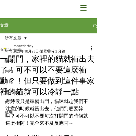
文章
所有文章
meowderhey
所有文章
2020年10月28日
讀畢需時 2 分鐘
一開門，家裡的貓就衝出去
貓咪
了！可不可以不要這麼衝
狗狗
動？！但只要做到這件事家
倉鼠
裡的貓就可以冷靜一點
蜜袋鼯
有時候只是準備出門，貓咪就趁我們不
兔子
注意的時候就衝出去，他們到底要幹
鳥兒
嘛？可不可以不要每次打開門的時候就
這麼衝阿！完全來不及反應阿～