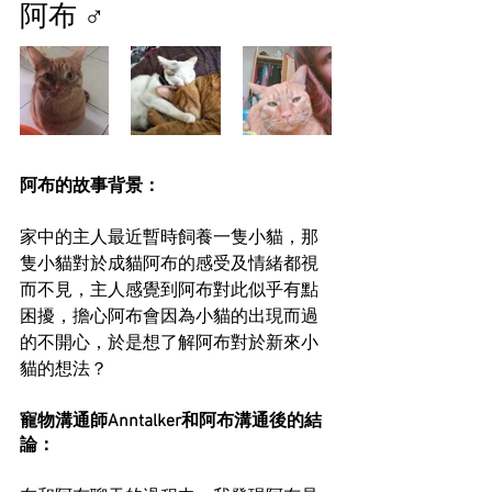
阿布 
♂
阿布的故事背景：
家中的主人最近暫時飼養一隻小貓，那
隻小貓對於成貓阿布的感受及情緒都視
而不見，主人感覺到阿布對此似乎有點
困擾，擔心阿布會因為小貓的出現而過
的不開心，於是想了解阿布對於新來小
貓的想法？
寵物溝通師Anntalker和阿布溝通後的結
論：