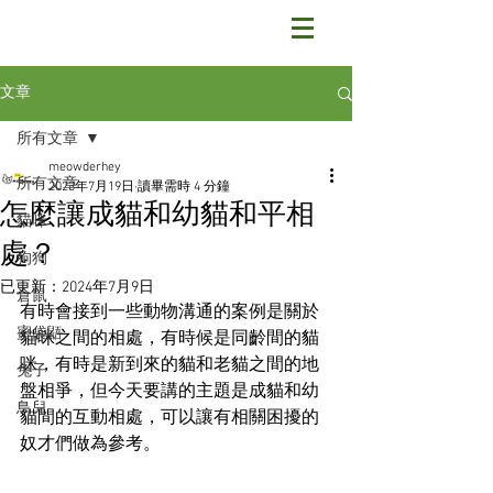
文章
所有文章
meowderhey
所有文章
2023年7月19日
讀畢需時 4 分鐘
怎麼讓成貓和幼貓和平相
貓咪
處？
狗狗
已更新：
2024年7月9日
倉鼠
有時會接到一些動物溝通的案例是關於
蜜袋鼯
貓咪之間的相處，有時候是同齡間的貓
咪，有時是新到來的貓和老貓之間的地
兔子
盤相爭，但今天要講的主題是成貓和幼
鳥兒
貓間的互動相處，可以讓有相關困擾的
奴才們做為參考。