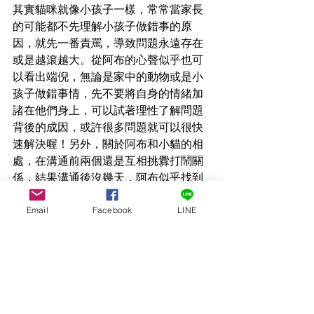
其實貓咪就像小孩子一樣，常常當家長
的可能都不先理解小孩子做錯事的原
因，就先一番責罵，導致問題永遠存在
或是越滾越大。從阿布的心聲似乎也可
以看出端倪，無論是家中的動物或是小
孩子做錯事情，先不要將自身的情緒加
諸在他們身上，可以試著理性了解問題
背後的成因，或許很多問題就可以很快
速解決喔！另外，關於阿布和小貓的相
處，在溝通前兩個還是互相挑釁打鬧關
係，結果溝通後沒幾天，阿布似乎找到
了應對小貓的方法，用他的不極端處理
Email
Facebook
LINE
方式以及耐心收服了小貓，也讓小貓正
視了阿布的存在。對於幼貓和成貓的相
處，或許身為人類的我們也可以放手讓
他們找到自己的相處方式喔！