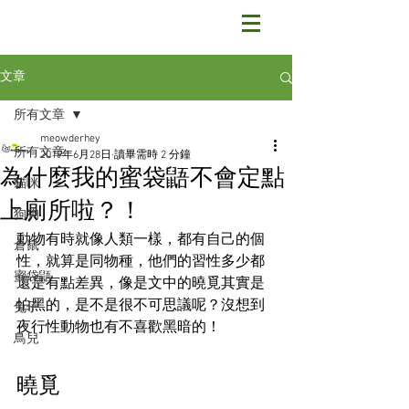
文章
所有文章
meowderhey
所有文章
2019年6月28日
讀畢需時 2 分鐘
為什麼我的蜜袋鼯不會定點
貓咪
上廁所啦？！
狗狗
動物有時就像人類一樣，都有自己的個
倉鼠
性，就算是同物種，他們的習性多少都
蜜袋鼯
還是有點差異，像是文中的曉覓其實是
怕黑的，是不是很不可思議呢？沒想到
兔子
夜行性動物也有不喜歡黑暗的！
鳥兒
曉覓