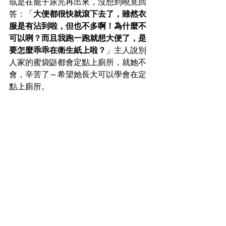
或是在籠子尿完再出來，沒想到曉覓回
答：「
大便都很快就滾下去了，雖然衣
服是有沾到啦，但也不多啊！為什麼不
可以咧？而且我跑一跑就想大便了，是
要怎麼乖乖在衛生紙上啦？
」主人說別
人家的蜜袋鼯都會定點上廁所，就她不
會，辛苦了～希望她長大可以學會在定
點上廁所。