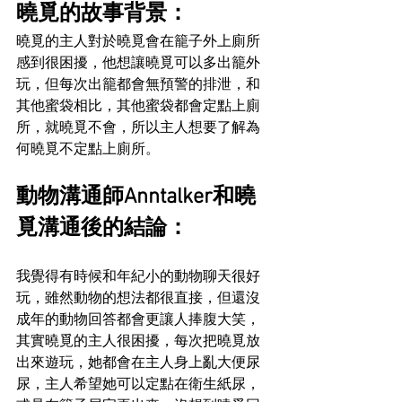
曉覓的故事背景：
曉覓的主人對於曉覓會在籠子外上廁所
感到很困擾，他想讓曉覓可以多出籠外
玩，但每次出籠都會無預警的排泄，和
其他蜜袋相比，其他蜜袋都會定點上廁
所，就曉覓不會，所以主人想要了解為
何曉覓不定點上廁所。
動物溝通師Anntalker和曉
覓溝通後的結論：
我覺得有時候和年紀小的動物聊天很好
玩，雖然動物的想法都很直接，但還沒
成年的動物回答都會更讓人捧腹大笑，
其實曉覓的主人很困擾，每次把曉覓放
出來遊玩，她都會在主人身上亂大便尿
尿，主人希望她可以定點在衛生紙尿，